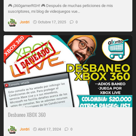
🎮 ¡360gamerRGH! 🎮 Después de muchas peticiones de mis
suscriptores, mi blog de videojuegos vue…
Jordri
Octubre 17, 2025
0
Desbaneo XBOX 360
Jordri
Abril 17, 2024
0