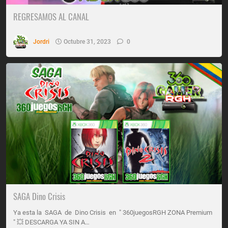
REGRESAMOS AL CANAL
Jordri
Octubre 31, 2023
0
SAGA Dino Crisis
Ya esta la SAGA de Dino Crisis en " 360juegosRGH ZONA Premium
" 💥 DESCARGA YA SIN A…