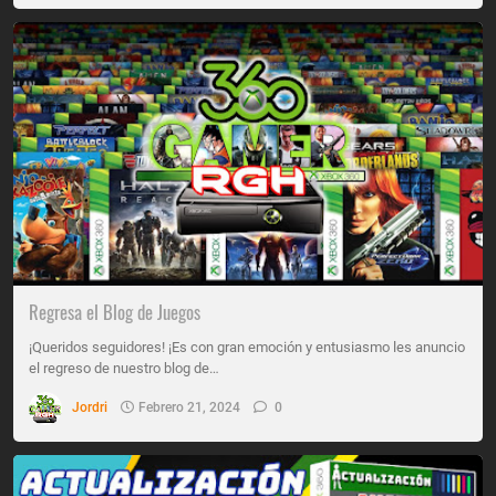
Regresa el Blog de Juegos
¡Queridos seguidores! ¡Es con gran emoción y entusiasmo les anuncio
el regreso de nuestro blog de…
Jordri
Febrero 21, 2024
0