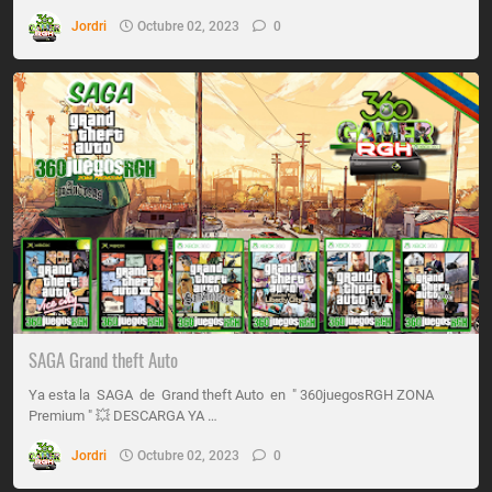
Jordri
Octubre 02, 2023
0
SAGA Grand theft Auto
Ya esta la SAGA de Grand theft Auto en " 360juegosRGH ZONA
Premium " 💥 DESCARGA YA …
Jordri
Octubre 02, 2023
0