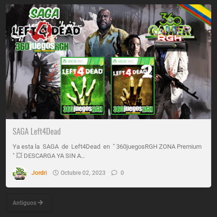
SAGA Left4Dead
Ya esta la SAGA de Left4Dead en " 360juegosRGH ZONA Premium
" 💥 DESCARGA YA SIN A…
Jordri
Octubre 02, 2023
0
Antiguos